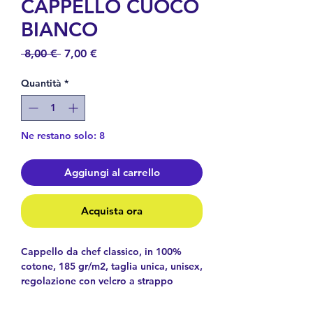
CAPPELLO CUOCO
BIANCO
Prezzo
Prezzo
 8,00 € 
7,00 €
regolare
scontato
Quantità
*
Ne restano solo: 8
Aggiungi al carrello
Acquista ora
Cappello da chef classico, in 100%
cotone, 185 gr/m2, taglia unica, unisex,
regolazione con velcro a strappo
posteriore.