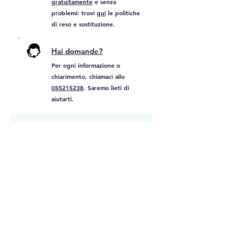
gratuitamente
e senza
problemi: trovi
qui
le politiche
di reso e sostituzione.
Hai domande?
Per ogni informazione o
chiarimento, chiamaci allo
055215238
. Saremo lieti di
aiutarti.
Ti può interessare:
BEST PRICE!