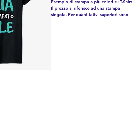
Esempio di stampa a più colori su T-Shirt.
Il prezzo si riferisce ad una stampa
singola. Per quantitativi superiori sono
previsti sconti. Dai vita alla tua idea:
scrivici subito alla
mail
divisericami@gmail.com
, ti
risponderemo immediatamente!