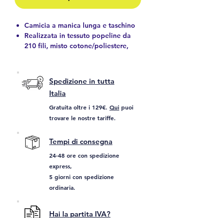
Camicia a manica lunga e taschino
Realizzata in tessuto popeline da
210 fili, misto cotone/poliestere,
leggero, resistente e durevole
Poly 65% - cotone 35%
Taschino sul petto a sinistra per
Spedizione in tutta
avere tutto a portata di mano.
Italia
Polsini e chiusura frontale con
bottoni tono su tono, due soffietti
Gratuita oltre i 129€.
Qui
puoi
sul retro per il massimo comfort
trovare le nostre tariffe.
Cuciture rinforzate su fianchi, spalle,
maniche e giromanica che ne
Tempi di consegna
aumentano la resistenza.
24-48 ore con spedizione
Ideale come
abbigliamento da
express,
lavoro, divisa da
5 giorni con spedizione
ristorazione e divise aziendali
.
ordinaria.
Hai la partita IVA?