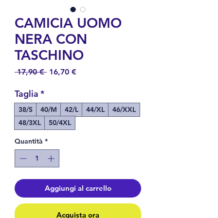
CAMICIA UOMO
NERA CON
TASCHINO
Prezzo
Prezzo
 17,90 € 
16,70 €
regolare
scontato
Taglia
*
38/S
40/M
42/L
44/XL
46/XXL
48/3XL
50/4XL
Quantità
*
Aggiungi al carrello
Acquista ora