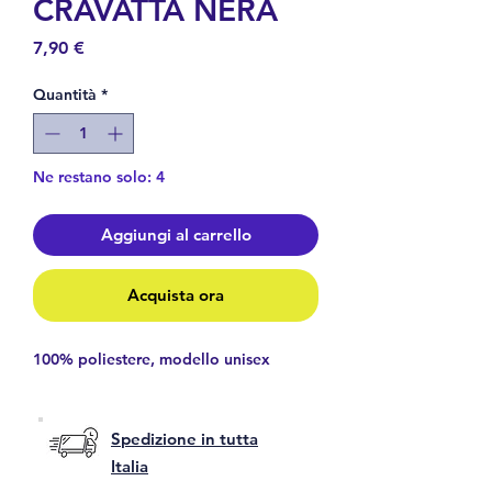
CRAVATTA NERA
Prezzo
7,90 €
Quantità
*
Ne restano solo: 4
Aggiungi al carrello
Acquista ora
100% poliestere, modello unisex
Spedizione in tutta
Italia