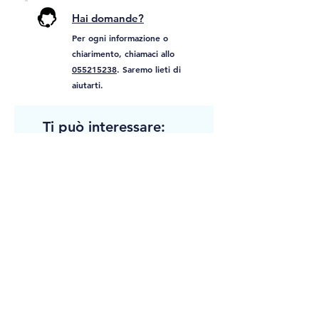
Hai domande?
Per ogni informazione o
chiarimento, chiamaci allo
055215238
. Saremo lieti di
aiutarti.
Ti può interessare:
BEST PRICE!